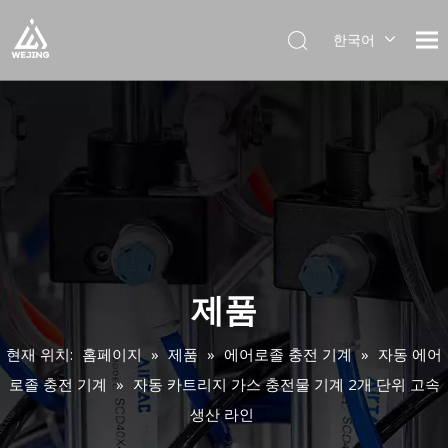
한국어
English
العربية
Français
Pусский
Español
Português
Deutsch
Italiano
日本語
제품
Українська
현재 위치:
홈페이지
»
제품
»
에어로졸 충전 기계
»
자동 에어
로졸 충전 기계
»
자동 카트리지 가스 충전물 기계 2개 단위 고속
생산 라인