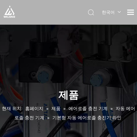
한국어
English
العربية
Français
Pусский
Español
Português
Deutsch
Italiano
日本語
제품
Українська
현재 위치:
홈페이지
»
제품
»
에어로졸 충전 기계
»
자동 에어
로졸 충전 기계
»
기본형 자동 에어로졸 충진기 라인