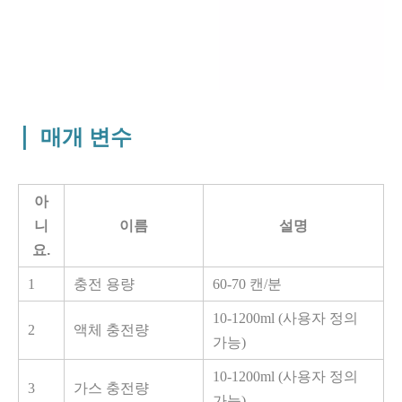
|
매개 변수
아
니
이름
설명
요.
1
충전 용량
60-70
캔/분
10
-
1200ml
(사용자 정의
2
액체 충전량
가능)
10-1200ml
(사용자 정의
3
가스 충전량
가능)