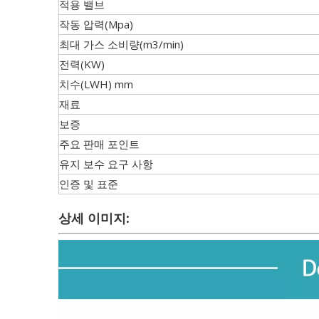
적용 밸브
작동 압력(Mpa)
최대 가스 소비량(m3/min)
전력(KW)
치수(LWH) mm
재료
보증
주요 판매 포인트
유지 보수 요구 사항
인증 및 표준
상세 이미지: