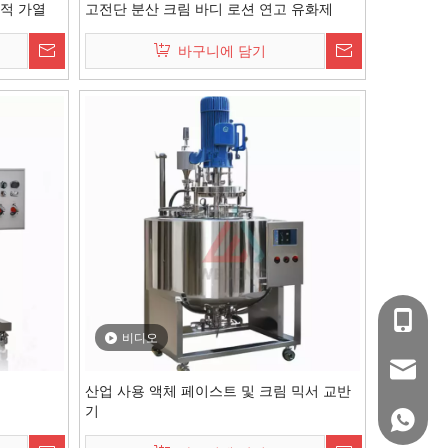
택적 가열
고전단 분산 크림 바디 로션 연고 유화제
바구니에 담기
+86-15
비디오
wejing@
산업 사용 액체 페이스트 및 크림 믹서 교반
기
+86 150