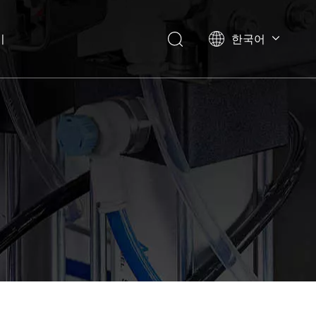
기
한국어
English
العربية
Français
Pусский
Español
Português
Deutsch
Italiano
日本語
Українська