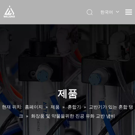
한국어
English
العربية
Français
Pусский
Español
Português
Deutsch
Italiano
日本語
제품
Українська
현재 위치:
홈페이지
»
제품
»
혼합기
»
교반기가 있는 혼합 탱
크
»
화장품 및 약물을위한 진공 유화 교반 냄비